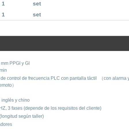
1
set
1
set
6 mm PPGI y GI
min
de control de frecuencia PLC con pantalla táctil
（
con alarma 
remoto
）
 inglés y chino
Z, 3 fases (depende de los requisitos del cliente)
(longitud según taller)
adores