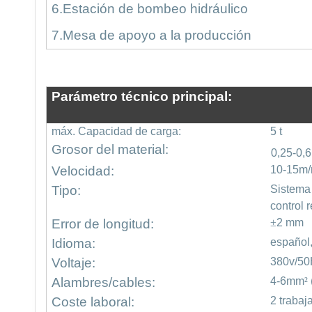
6
.
Estación de bombeo hidráulico
7
.
Mesa de apoyo a la producción
Parámetro técnico principal
:
máx. Capacidad de carga:
5 t
Grosor del material:
0,25-0,
Velocidad:
10-15m/
Tipo:
Sistema 
control 
Error de longitud:
±
2 mm
Idioma:
español,
Voltaje:
380v/50H
Alambres/cables
:
4-6mm
²
Coste laboral
:
2 trabaj