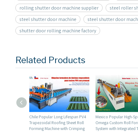
rolling shutter door machine supplier
steel roller 
steel shutter door machine
steel shutter door mach
shutter door rolling machine factory
Related Products
ng Lifespan PV4
Mexico Popular High-Speed
High Speed 40-120 
ing Sheet Roll
Omega Custom Roll Forming
Square Tube Roll Fo
 with Crimping
System with Integrated Tooling
Machine for Mexico