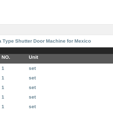
 Type Shutter Door Machine for Mexico
NO.
Unit
1
set
1
set
1
set
1
set
1
set