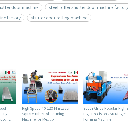
shutter door machine
steel roller shutter door machine factor
ine factory
shutter door rolling machine
Mm Laser
South Africa Popular High-Speed
Peru Popular High Prod
rming
High Precision 280 Ridge Cap Roll
TR4 IBR & TR5 IBR Roof
Forming Machine
Double Layer Machine