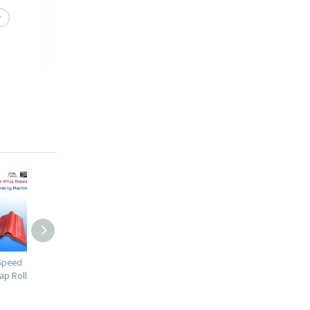
y
uctivity
Zimbabwe Popular Full Automatic
Brazil Popular Hot Sale Ful
ing Sheet
725 Tile & 750 IBR & 762
Automatic TP40 Trapezoid
Corrugated Three Layer Roofing
Roofing Sheet Roll Formin
Sheet Machine
Machine