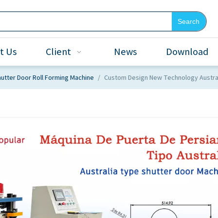
Search
t Us
Client
News
Download
utter Door Roll Forming Machine
/
Custom Design New Technology Austral